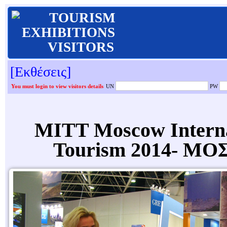
TOURISM
EXHIBITIONS
VISITORS
[Εκθέσεις]
You must login to view visitors details
UN
PW
MITT Moscow Internat
Tourism 2014- ΜΟΣ