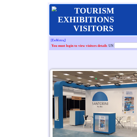
TOURISM
EXHIBITIONS
VISITORS
[Εκθέσεις]
You must login to view visitors details
UN